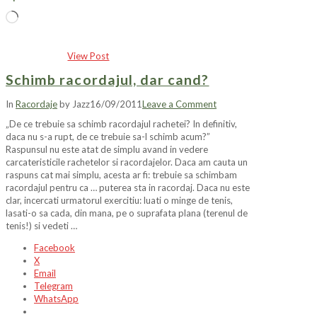
Încarc...
View Post
Schimb racordajul, dar cand?
In
Racordaje
by Jazz
16/09/2011
Leave a Comment
„De ce trebuie sa schimb racordajul rachetei? In definitiv,
daca nu s-a rupt, de ce trebuie sa-l schimb acum?”
Raspunsul nu este atat de simplu avand in vedere
carcateristicile rachetelor si racordajelor. Daca am cauta un
raspuns cat mai simplu, acesta ar fi: trebuie sa schimbam
racordajul pentru ca … puterea sta in racordaj. Daca nu este
clar, incercati urmatorul exercitiu: luati o minge de tenis,
lasati-o sa cada, din mana, pe o suprafata plana (terenul de
tenis!) si vedeti …
Facebook
X
Email
Telegram
WhatsApp