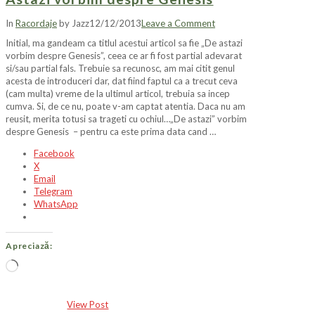
In
Racordaje
by Jazz
12/12/2013
Leave a Comment
Initial, ma gandeam ca titlul acestui articol sa fie „De astazi
vorbim despre Genesis”, ceea ce ar fi fost partial adevarat
si/sau partial fals. Trebuie sa recunosc, am mai citit genul
acesta de introduceri dar, dat fiind faptul ca a trecut ceva
(cam multa) vreme de la ultimul articol, trebuia sa incep
cumva. Si, de ce nu, poate v-am captat atentia. Daca nu am
reusit, merita totusi sa trageti cu ochiul…„De astazi” vorbim
despre Genesis – pentru ca este prima data cand …
Facebook
X
Email
Telegram
WhatsApp
Apreciază:
Încarc...
View Post