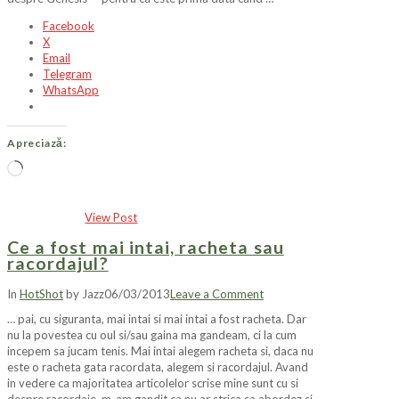
Facebook
X
Email
Telegram
WhatsApp
Apreciază:
Încarc...
View Post
Ce a fost mai intai, racheta sau
racordajul?
In
HotShot
by Jazz
06/03/2013
Leave a Comment
… pai, cu siguranta, mai intai si mai intai a fost racheta. Dar
nu la povestea cu oul si/sau gaina ma gandeam, ci la cum
incepem sa jucam tenis. Mai intai alegem racheta si, daca nu
este o racheta gata racordata, alegem si racordajul. Avand
in vedere ca majoritatea articolelor scrise mine sunt cu si
despre racordaje, m-am gandit ca nu ar strica sa abordez si