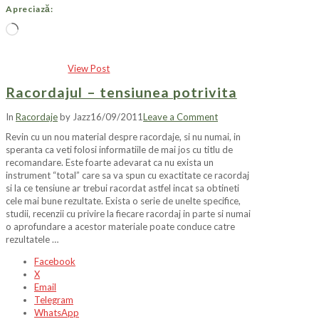
Apreciază:
Încarc...
View Post
Racordajul – tensiunea potrivita
In
Racordaje
by Jazz
16/09/2011
Leave a Comment
Revin cu un nou material despre racordaje, si nu numai, in
speranta ca veti folosi informatiile de mai jos cu titlu de
recomandare. Este foarte adevarat ca nu exista un
instrument “total” care sa va spun cu exactitate ce racordaj
si la ce tensiune ar trebui racordat astfel incat sa obtineti
cele mai bune rezultate. Exista o serie de unelte specifice,
studii, recenzii cu privire la fiecare racordaj in parte si numai
o aprofundare a acestor materiale poate conduce catre
rezultatele …
Facebook
X
Email
Telegram
WhatsApp