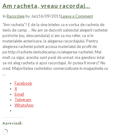
Am racheta, vreau racordaj…
In
Racordaje
by Jazz
16/09/2011
Leave a Comment
“Am racheta”! E de la sine inteles ca e vorba de racheta de
tenis de camp . Nu am se dezvolt subiectul alegerii rachetei
potrivite (nu, deocamdata) ci am sa ma refer, ca si in
materialele anterioare, la alegerea racordajului. Pentru
alegerea rachetei puteti accesa materialul de profil de
pe http://rachete.tenisdecamp.ro/alegerea-rachetei. Mai
mult ca sigur, acestia sunt pasii de urmat: ma gandesc intai
sa-mi aleg racheta si apoi racordajul. Ar putea fi invers? Nu
cred. Majoritatea rachetelor comercializate in magazinele cu
…
Facebook
X
Email
Telegram
WhatsApp
Apreciază:
Încarc...