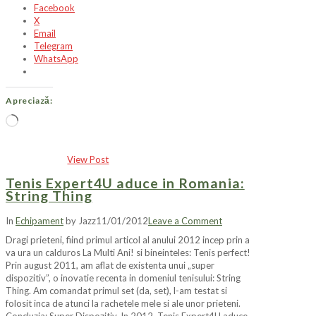
Facebook
X
Email
Telegram
WhatsApp
Apreciază:
Încarc...
View Post
Tenis Expert4U aduce in Romania:
String Thing
In
Echipament
by Jazz
11/01/2012
Leave a Comment
Dragi prieteni, fiind primul articol al anului 2012 incep prin a
va ura un calduros La Multi Ani! si bineinteles: Tenis perfect!
Prin august 2011, am aflat de existenta unui „super
dispozitiv”, o inovatie recenta in domeniul tenisului: String
Thing. Am comandat primul set (da, set), l-am testat si
folosit inca de atunci la rachetele mele si ale unor prieteni.