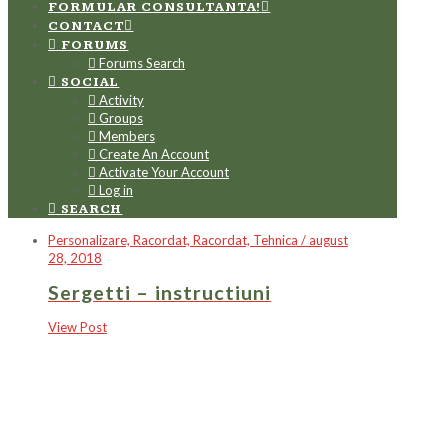
FORMULAR CONSULTANTA!
CONTACT
FORUMS
Forums Search
SOCIAL
Activity
Groups
Members
Create An Account
Activate Your Account
Log in
SEARCH
Personalizare, Racordat, Racordat, Tehnica / august
28, 2018
Sergetti – instructiuni
View Post