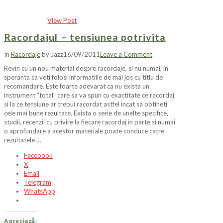
View Post
Racordajul – tensiunea potrivita
In
Racordaje
by Jazz
16/09/2011
Leave a Comment
Revin cu un nou material despre racordaje, si nu numai, in
speranta ca veti folosi informatiile de mai jos cu titlu de
recomandare. Este foarte adevarat ca nu exista un
instrument “total” care sa va spun cu exactitate ce racordaj
si la ce tensiune ar trebui racordat astfel incat sa obtineti
cele mai bune rezultate. Exista o serie de unelte specifice,
studii, recenzii cu privire la fiecare racordaj in parte si numai
o aprofundare a acestor materiale poate conduce catre
rezultatele …
Facebook
X
Email
Telegram
WhatsApp
Apreciază: