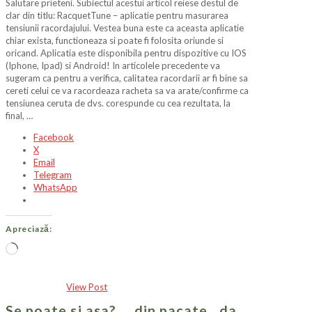
Salutare prieteni. Subiectul acestui articol reiese destul de
clar din titlu: RacquetTune – aplicatie pentru masurarea
tensiunii racordajului. Vestea buna este ca aceasta aplicatie
chiar exista, functioneaza si poate fi folosita oriunde si
oricand. Aplicatia este disponibila pentru dispozitive cu IOS
(Iphone, Ipad) si Android! In articolele precedente va
sugeram ca pentru a verifica, calitatea racordarii ar fi bine sa
cereti celui ce va racordeaza racheta sa va arate/confirme ca
tensiunea ceruta de dvs. corespunde cu cea rezultata, la
final, …
Facebook
X
Email
Telegram
WhatsApp
Apreciază:
Încarc...
View Post
Se poate si asa? … din pacate…da