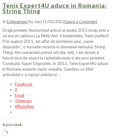
Tenis Expert4U aduce in Romania:
String Thing
In
Echipament
by Jazz
11/01/2012
Leave a Comment
Dragi prieteni, fiind primul articol al anului 2012 incep prin a
va ura un calduros La Multi Ani! si bineinteles: Tenis perfect!
Prin august 2011, am aflat de existenta unui „super
dispozitiv”, o inovatie recenta in domeniul tenisului: String
Thing. Am comandat primul set (da, set), l-am testat si
folosit inca de atunci la rachetele mele si ale unor prieteni.
Concluzia: Super Dispozitiv. In 2012, Tenis Expert4U aduce
in Romana aceasta super-unealta. Gandesc ca titlul
articolului v-a captat atentia si …
Facebook
X
Email
Telegram
WhatsApp
Apreciază:
Încarc...