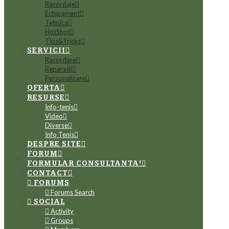
Racordaje
Echipament
Tehnica
HotShot
Tips&Tricks
SERVICII
Racordare
Reparatii
Personalizare
OFERTA
RESURSE
Info-tenis
Video
Diverse
Info Tenis
DESPRE SITE
FORUM
FORMULAR CONSULTANTA!
CONTACT
FORUMS
Forums Search
SOCIAL
Activity
Groups