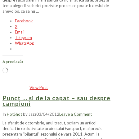
tema alegerii rachetei potrivite proces ce poate fi destul de
anevoios, ca sa nu …
Facebook
X
Email
Telegram
WhatsApp
Apreciază:
Încarc...
View Post
Punct … si de la capat – sau despre
campioni
In
HotShot
by Jazz
03/04/2012
Leave a Comment
La sfarsit de octombrie, anul trecut, scriam un articol
dedicat in exclusivitate proiectului Fansport, mai precis
prezentam “bilantul” sezonului de vara 2011. Acum, la