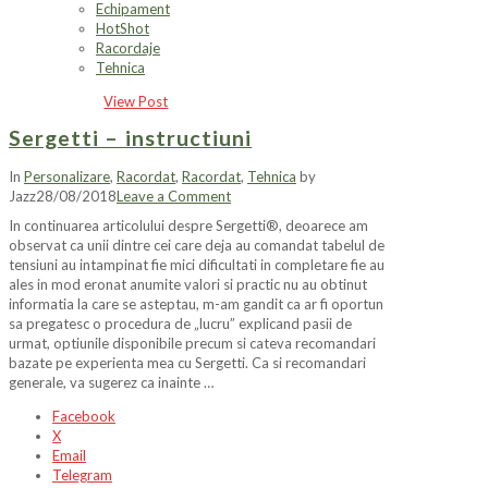
Echipament
HotShot
Racordaje
Tehnica
View Post
Sergetti – instructiuni
In
Personalizare
,
Racordat
,
Racordat
,
Tehnica
by
Jazz
28/08/2018
Leave a Comment
In continuarea articolului despre Sergetti®, deoarece am
observat ca unii dintre cei care deja au comandat tabelul de
tensiuni au intampinat fie mici dificultati in completare fie au
ales in mod eronat anumite valori si practic nu au obtinut
informatia la care se asteptau, m-am gandit ca ar fi oportun
sa pregatesc o procedura de „lucru” explicand pasii de
urmat, optiunile disponibile precum si cateva recomandari
bazate pe experienta mea cu Sergetti. Ca si recomandari
generale, va sugerez ca inainte …
Facebook
X
Email
Telegram