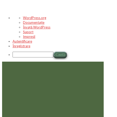
Despre
WordPress.org
WordPress
Documentație
Învață WordPress
Suport
Impresii
Autentificare
Înregistrare
Caută