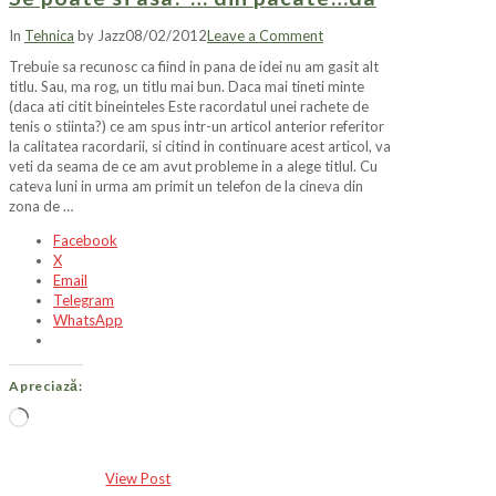
In
Tehnica
by Jazz
08/02/2012
Leave a Comment
Trebuie sa recunosc ca fiind in pana de idei nu am gasit alt
titlu. Sau, ma rog, un titlu mai bun. Daca mai tineti minte
(daca ati citit bineinteles Este racordatul unei rachete de
tenis o stiinta?) ce am spus intr-un articol anterior referitor
la calitatea racordarii, si citind in continuare acest articol, va
veti da seama de ce am avut probleme in a alege titlul. Cu
cateva luni in urma am primit un telefon de la cineva din
zona de …
Facebook
X
Email
Telegram
WhatsApp
Apreciază:
Încarc...
View Post