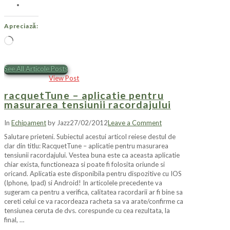
Apreciază:
Încarc...
See All Articole Posts
View Post
racquetTune – aplicatie pentru
masurarea tensiunii racordajului
In
Echipament
by Jazz
27/02/2012
Leave a Comment
Salutare prieteni. Subiectul acestui articol reiese destul de
clar din titlu: RacquetTune – aplicatie pentru masurarea
tensiunii racordajului. Vestea buna este ca aceasta aplicatie
chiar exista, functioneaza si poate fi folosita oriunde si
oricand. Aplicatia este disponibila pentru dispozitive cu IOS
(Iphone, Ipad) si Android! In articolele precedente va
sugeram ca pentru a verifica, calitatea racordarii ar fi bine sa
cereti celui ce va racordeaza racheta sa va arate/confirme ca
tensiunea ceruta de dvs. corespunde cu cea rezultata, la
final, …