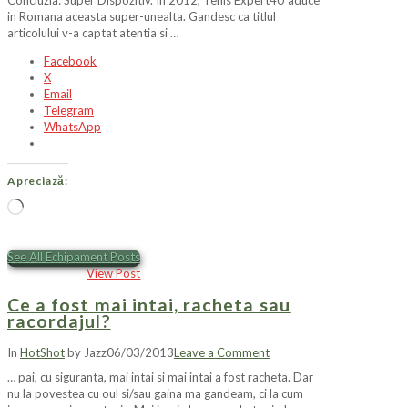
Concluzia: Super Dispozitiv. In 2012, Tenis Expert4U aduce
in Romana aceasta super-unealta. Gandesc ca titlul
articolului v-a captat atentia si …
Facebook
X
Email
Telegram
WhatsApp
Apreciază:
Încarc...
See All Echipament Posts
View Post
Ce a fost mai intai, racheta sau
racordajul?
In
HotShot
by Jazz
06/03/2013
Leave a Comment
… pai, cu siguranta, mai intai si mai intai a fost racheta. Dar
nu la povestea cu oul si/sau gaina ma gandeam, ci la cum