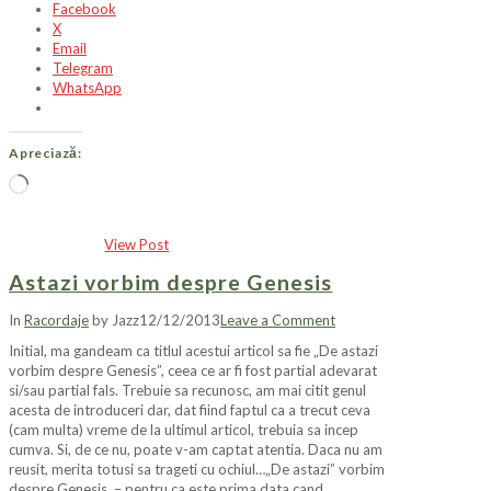
Facebook
X
Email
Telegram
WhatsApp
Apreciază:
Încarc...
View Post
Astazi vorbim despre Genesis
In
Racordaje
by Jazz
12/12/2013
Leave a Comment
Initial, ma gandeam ca titlul acestui articol sa fie „De astazi
vorbim despre Genesis”, ceea ce ar fi fost partial adevarat
si/sau partial fals. Trebuie sa recunosc, am mai citit genul
acesta de introduceri dar, dat fiind faptul ca a trecut ceva
(cam multa) vreme de la ultimul articol, trebuia sa incep
cumva. Si, de ce nu, poate v-am captat atentia. Daca nu am
reusit, merita totusi sa trageti cu ochiul…„De astazi” vorbim
despre Genesis – pentru ca este prima data cand …