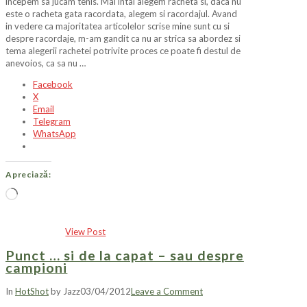
incepem sa jucam tenis. Mai intai alegem racheta si, daca nu
este o racheta gata racordata, alegem si racordajul. Avand
in vedere ca majoritatea articolelor scrise mine sunt cu si
despre racordaje, m-am gandit ca nu ar strica sa abordez si
tema alegerii rachetei potrivite proces ce poate fi destul de
anevoios, ca sa nu …
Facebook
X
Email
Telegram
WhatsApp
Apreciază:
Încarc...
View Post
Punct … si de la capat – sau despre
campioni
In
HotShot
by Jazz
03/04/2012
Leave a Comment