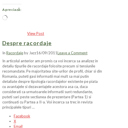
Apreciază:
Încarc...
View Post
Despre racordaje
In
Racordaje
by Jazz
16/09/2011
Leave a Comment
In articolul anterior am promis ca voi incerca sa analizez in
detaliu tipurile de racordaje folosite precum si tensiunile
recomandate. Pe majoritatea site-urilor de profil, chiar si din
Romania, puteti gasi informatii mai mult sa mai putin
detaliate despre tipologia racordajelor existente pe piata
cu avantajele si dezavantajele acestora asa ca, daca
considerati ca urmatoarele informatii sunt redundante,
puteti sari peste sectiunea de prezentare (Partea 1) si
continuati cu Partea a II-a. Voi incerca sa trec in revista
principalele tipuri …
Facebook
X
Email