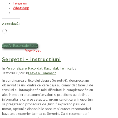
Telegram
WhatsApp
Apreciază:
Încarc...
See All Racordaje Posts
View Post
Sergetti – instructiuni
In
Personalizare
,
Racordat
,
Racordat
,
Tehnica
by
Jazz
28/08/2018
Leave a Comment
In continuarea articolului despre Sergetti®, deoarece am
observat ca unii dintre cei care deja au comandat tabelul de
tensiuni au intampinat fie mici dificultati in completare fie au
ales in mod eronat anumite valori si practic nu au obtinut
informatia la care se asteptau, m-am gandit ca ar fi oportun
sa pregatesc o procedura de „lucru” explicand pasii de
urmat, optiunile disponibile precum si cateva recomandari
bazate pe experienta mea cu Sergetti. Ca si recomandari