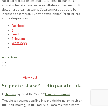
racordat si dupa ce am studiat „cu ce se mananca”, am
aplicat si testat cu succes iar rezultatele au fost mai mult
decat ma puteam astepta. Ceea ce m-a atras de la bun
inceput a fost mesajul: „Play better, longer” (si nu, nu era
vorba despre vreo …
Facebook
X
Email
Telegram
WhatsApp
Apreciază:
Încarc...
View Post
Se poate si asa? … din pacate…da
In
Tehnica
by Jazz
08/02/2012
Leave a Comment
Trebuie sa recunosc ca fiind in pana de idei nu am gasit alt
titlu. Sau, ma rog, un titlu mai bun. Daca mai tineti minte