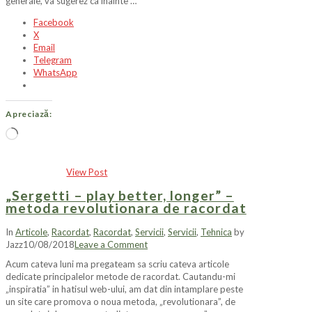
generale, va sugerez ca inainte …
Facebook
X
Email
Telegram
WhatsApp
Apreciază:
Încarc...
View Post
„Sergetti – play better, longer” –
metoda revolutionara de racordat
In
Articole
,
Racordat
,
Racordat
,
Servicii
,
Servicii
,
Tehnica
by
Jazz
10/08/2018
Leave a Comment
Acum cateva luni ma pregateam sa scriu cateva articole
dedicate principalelor metode de racordat. Cautandu-mi
„inspiratia” in hatisul web-ului, am dat din intamplare peste
un site care promova o noua metoda, „revolutionara”, de