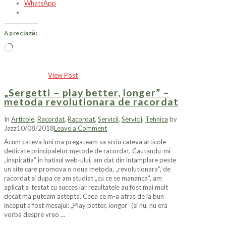
WhatsApp
Apreciază:
Încarc...
View Post
„Sergetti – play better, longer” –
metoda revolutionara de racordat
In
Articole
,
Racordat
,
Racordat
,
Servicii
,
Servicii
,
Tehnica
by
Jazz
10/08/2018
Leave a Comment
Acum cateva luni ma pregateam sa scriu cateva articole
dedicate principalelor metode de racordat. Cautandu-mi
„inspiratia” in hatisul web-ului, am dat din intamplare peste
un site care promova o noua metoda, „revolutionara”, de
racordat si dupa ce am studiat „cu ce se mananca”, am
aplicat si testat cu succes iar rezultatele au fost mai mult
decat ma puteam astepta. Ceea ce m-a atras de la bun
inceput a fost mesajul: „Play better, longer” (si nu, nu era
vorba despre vreo …