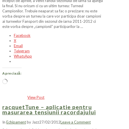
inceput de aprilie, a venit randul sezonului de iarna sa ajunga
la final. Si nu oricum ci cu un ultim turneu: Turneul
Campionilor. Trebuie neaparat sa fac o precizare: nu este
vorba despre un turneu la care vor participa doar campioni
ai turneelor Fansport din sezonul de iarna 2011-2012 ci
este vorba despre „campionii” participarilor la …
Facebook
X
Email
Telegram
WhatsApp
Apreciază:
Încarc...
View Post
racquetTune – aplicatie pentru
masurarea tensiunii racordajului
In
Echipament
by Jazz
27/02/2012
Leave a Comment