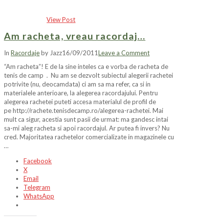
View Post
Am racheta, vreau racordaj…
In
Racordaje
by Jazz
16/09/2011
Leave a Comment
“Am racheta”! E de la sine inteles ca e vorba de racheta de
tenis de camp . Nu am se dezvolt subiectul alegerii rachetei
potrivite (nu, deocamdata) ci am sa ma refer, ca si in
materialele anterioare, la alegerea racordajului. Pentru
alegerea rachetei puteti accesa materialul de profil de
pe http://rachete.tenisdecamp.ro/alegerea-rachetei. Mai
mult ca sigur, acestia sunt pasii de urmat: ma gandesc intai
sa-mi aleg racheta si apoi racordajul. Ar putea fi invers? Nu
cred. Majoritatea rachetelor comercializate in magazinele cu
…
Facebook
X
Email
Telegram
WhatsApp