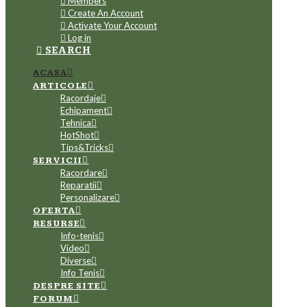
Members
Create An Account
Activate Your Account
Log in
SEARCH
ACASA
ARTICOLE
Racordaje
Echipament
Tehnica
HotShot
Tips&Tricks
SERVICII
Racordare
Reparatii
Personalizare
OFERTA
RESURSE
Info-tenis
Video
Diverse
Info Tenis
DESPRE SITE
FORUM