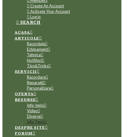
Members
Create An Account
Activate Your Account
Log in
SEARCH
ACASA
ARTICOLE
Racordaje
Echipament
Tehnica
HotShot
Tips&Tricks
SERVICII
Racordare
Reparatii
Personalizare
OFERTA
RESURSE
Info-tenis
Video
Diverse
Info Tenis
DESPRE SITE
FORUM