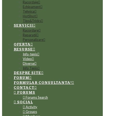
Racordaje
Echipament
Tehnica
HotShot
Tips&Tricks
SERVICII
Racordare
Reparatii
Personalizare
OFERTA
RESURSE
Info-tenis
Video
Diverse
Info Tenis
DESPRE SITE
FORUM
FORMULAR CONSULTANTA!
CONTACT
FORUMS
Forums Search
SOCIAL
Activity
Groups