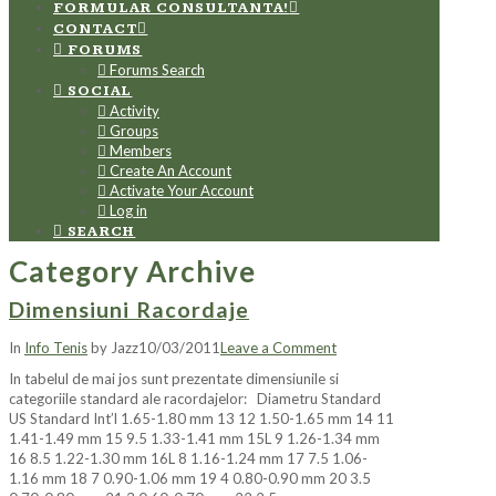
FORMULAR CONSULTANTA!
CONTACT
FORUMS
Forums Search
SOCIAL
Activity
Groups
Members
Create An Account
Activate Your Account
Log in
SEARCH
Category Archive
Dimensiuni Racordaje
In
Info Tenis
by Jazz
10/03/2011
Leave a Comment
In tabelul de mai jos sunt prezentate dimensiunile si
categoriile standard ale racordajelor: Diametru Standard
US Standard Int’l 1.65-1.80 mm 13 12 1.50-1.65 mm 14 11
1.41-1.49 mm 15 9.5 1.33-1.41 mm 15L 9 1.26-1.34 mm
16 8.5 1.22-1.30 mm 16L 8 1.16-1.24 mm 17 7.5 1.06-
1.16 mm 18 7 0.90-1.06 mm 19 4 0.80-0.90 mm 20 3.5