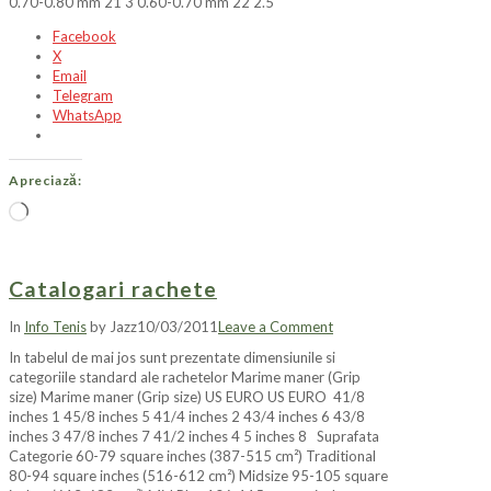
0.70-0.80 mm 21 3 0.60-0.70 mm 22 2.5
Facebook
X
Email
Telegram
WhatsApp
Apreciază:
Încarc...
Catalogari rachete
In
Info Tenis
by Jazz
10/03/2011
Leave a Comment
In tabelul de mai jos sunt prezentate dimensiunile si
categoriile standard ale rachetelor Marime maner (Grip
size) Marime maner (Grip size) US EURO US EURO 41/8
inches 1 45/8 inches 5 41/4 inches 2 43/4 inches 6 43/8
inches 3 47/8 inches 7 41/2 inches 4 5 inches 8 Suprafata
Categorie 60-79 square inches (387-515 cm²) Traditional
80-94 square inches (516-612 cm²) Midsize 95-105 square