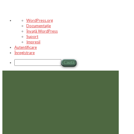
Despre
WordPress.org
WordPress
Documentație
Învață WordPress
Suport
Impresii
Autentificare
Înregistrare
Caută