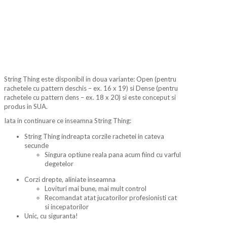
String Thing este disponibil in doua variante: Open (pentru
rachetele cu pattern deschis – ex. 16 x 19) si Dense (pentru
rachetele cu pattern dens – ex. 18 x 20) si este conceput si
produs in SUA.
Iata in continuare ce inseamna String Thing:
String Thing indreapta corzile rachetei in cateva
secunde
Singura optiune reala pana acum fiind cu varful
degetelor
Corzi drepte, aliniate inseamna
Lovituri mai bune, mai mult control
Recomandat atat jucatorilor profesionisti cat
si incepatorilor
Unic, cu siguranta!