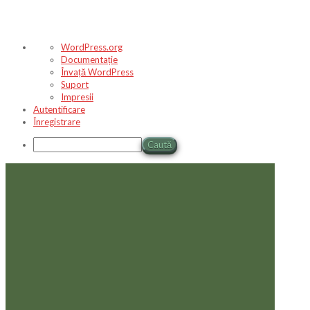
Despre
WordPress.org
WordPress
Documentație
Învață WordPress
Suport
Impresii
Autentificare
Înregistrare
Caută