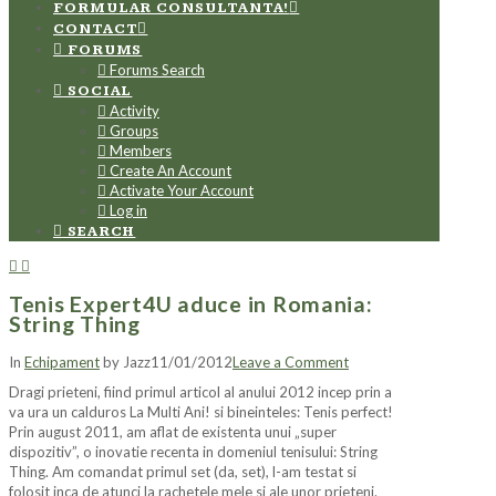
FORMULAR CONSULTANTA!
CONTACT
FORUMS
Forums Search
SOCIAL
Activity
Groups
Members
Create An Account
Activate Your Account
Log in
SEARCH
Tenis Expert4U aduce in Romania:
String Thing
In
Echipament
by Jazz
11/01/2012
Leave a Comment
Dragi prieteni, fiind primul articol al anului 2012 incep prin a
va ura un calduros La Multi Ani! si bineinteles: Tenis perfect!
Prin august 2011, am aflat de existenta unui „super
dispozitiv”, o inovatie recenta in domeniul tenisului: String
Thing. Am comandat primul set (da, set), l-am testat si
folosit inca de atunci la rachetele mele si ale unor prieteni.