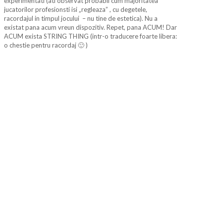
experimentati (ati observat probabil cum majoritatea
jucatorilor profesionsti isi „regleaza” , cu degetele,
racordajul in timpul jocului – nu tine de estetica). Nu a
existat pana acum vreun dispozitiv. Repet, pana ACUM! Dar
ACUM exista STRING THING (intr-o traducere foarte libera:
o chestie pentru racordaj 🙂 )