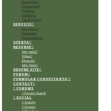
Racordaje
Echipament
Tehnica
HotShot
Tips&Tricks
SERVICII
Racordare
Reparatii
Personalizare
OFERTA
RESURSE
Info-tenis
Video
Diverse
Info Tenis
DESPRE SITE
FORUM
FORMULAR CONSULTANTA!
CONTACT
FORUMS
Forums Search
SOCIAL
Activity
Groups