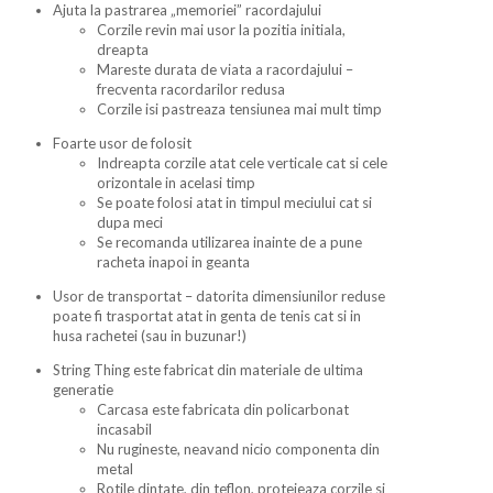
Ajuta la pastrarea „memoriei” racordajului
Corzile revin mai usor la pozitia initiala,
dreapta
Mareste durata de viata a racordajului –
frecventa racordarilor redusa
Corzile isi pastreaza tensiunea mai mult timp
Foarte usor de folosit
Indreapta corzile atat cele verticale cat si cele
orizontale in acelasi timp
Se poate folosi atat in timpul meciului cat si
dupa meci
Se recomanda utilizarea inainte de a pune
racheta inapoi in geanta
Usor de transportat – datorita dimensiunilor reduse
poate fi trasportat atat in genta de tenis cat si in
husa rachetei (sau in buzunar!)
String Thing este fabricat din materiale de ultima
generatie
Carcasa este fabricata din policarbonat
incasabil
Nu rugineste, neavand nicio componenta din
metal
Rotile dintate, din teflon, protejeaza corzile si