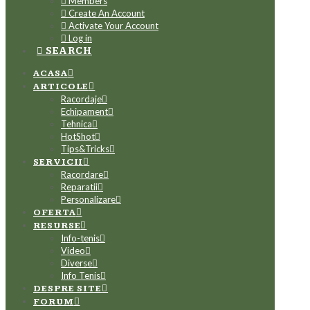
Members
Create An Account
Activate Your Account
Log in
SEARCH
ACASA
ARTICOLE
Racordaje
Echipament
Tehnica
HotShot
Tips&Tricks
SERVICII
Racordare
Reparatii
Personalizare
OFERTA
RESURSE
Info-tenis
Video
Diverse
Info Tenis
DESPRE SITE
FORUM