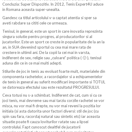
Concluzia: Super Dispozitiv. In 2012, Tenis Expert4U aduce
in Romana aceasta super-unealta.
Gandesc ca titlul articolului v-a captat atentia si sper sa
aveti rabdare sa cititi cele ce urmeaza.
Tenisul, in general, este un sport in care inovatia reprezinta
singura solutie pentru progres, al producatorilor si al
jucatorilor. Este un sport ce creste in popularitate de la an la
an, in SUA devenind sportul cu cea mai mare rata de
crestere in ultimii ani. De la copii la cei mai in varsta,
indiferent de sex, religie sau „culoare” politica ( 🙂 ), tenisul
aduna din ce in ce mai multi adepti.
Stilurile de joc in tenis au evoluat foarte mult, materialele din
componenta rachetelor, a racordajelor si a echipamentelor
de tenis in general au suferit modificari importante si TOTUL
se datoreaza efectului sau este rezultatul PROGRESULUI.
Ceva totusi nu s-a schimbat. Indiferent de cat, cum si cu ce
joci tenis, mai devreme sau mai tarziu corzile rachetei se vor
misca, nu vor mai fi drepte, nu vor mai reveni la pozitia lor
initiala (si asta datorita unor factori diversi: stil de joc (cu
spin sau fara, racordaj natural sau sintetic etc) iar aceasta
situatie poate fi cauza loviturilor ratate sau a lipsei
controlului. Fapt cunoscut dealtfel de jucatorii