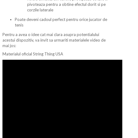
pivoteaza pentru a obtine efectul dorit si pe
corzile laterale
Poate deveni cadoul perfect pentru orice jucator de
tenis
Pentru a avea o idee cat mai clara asupra potentialului
acestui dispozitiv, va invit sa urmariti materialele video de
mai jos:
Materialul oficial String Thing USA