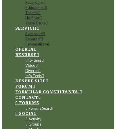
Racordaje
Echipament
Tehnica
HotShot
Tips&Tricks
SERVICII
Racordare
Reparatii
Personalizare
OFERTA
RESURSE
Info-tenis
Video
Diverse
Info Tenis
DESPRE SITE
FORUM
FORMULAR CONSULTANTA!
CONTACT
FORUMS
Forums Search
SOCIAL
Activity
Groups