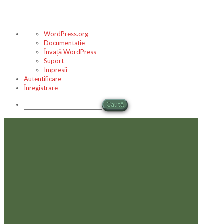
Despre
WordPress.org
WordPress
Documentație
Învață WordPress
Suport
Impresii
Autentificare
Înregistrare
Caută