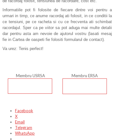
de racordaj folosit, tensiunea de racordare, cost etc.
Informatiile pot fi folosite de fiecare dintre voi pentru a
urmari in timp, ce anume racordaj ati folosit, in ce conditii la
ce tensiuni, pe ce racheta si cu ce frecventa ati schimbat
racordajul. Sper ca pe viitor sa pot aduga mai multe detalii
dar pentru asta am nevoie de ajutorul vostru (lasati mesaj
fie in Cartea de oaspeti fie folositi formularul de contact).
Va urez: Tenis perfect!
Membru USRSA
Membru ERSA
Facebook
X
Email
Telegram
WhatsApp