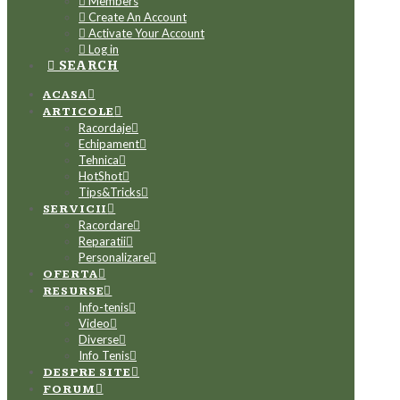
Members
Create An Account
Activate Your Account
Log in
SEARCH
ACASA
ARTICOLE
Racordaje
Echipament
Tehnica
HotShot
Tips&Tricks
SERVICII
Racordare
Reparatii
Personalizare
OFERTA
RESURSE
Info-tenis
Video
Diverse
Info Tenis
DESPRE SITE
FORUM