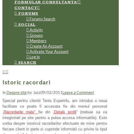
FORMULAR CONSULTANTA!
CONTACT
FORUMS
Forums Search
SOCIAL
Activity
Groups
Members
Create An Account
Activate Your Account
Log in
SEARCH
Istoric racordari
In
Despre site
by Jazz
09/02/2011
Leave a Comment
Special pentru clientii Tenis Expert4u, am introdus o noua
facilitate ce poate fi accesata fie din meniul personal
„Racordarile mele”
fie din „
Detalii profil
” (trebuie sa va
inregistrati pe site pentru a putea accesa informatiile). Este
vorba despre istoricul racordarilor efectuate de mine pentru
fiecare client in parte si cuprinde informatii cu privire la tipul