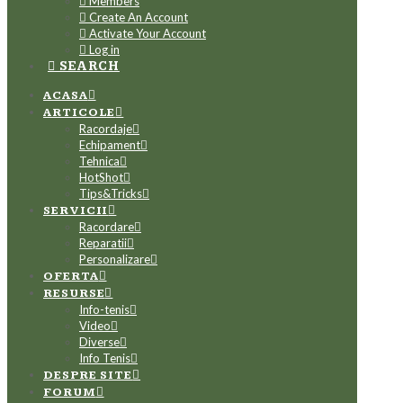
Members
Create An Account
Activate Your Account
Log in
SEARCH
ACASA
ARTICOLE
Racordaje
Echipament
Tehnica
HotShot
Tips&Tricks
SERVICII
Racordare
Reparatii
Personalizare
OFERTA
RESURSE
Info-tenis
Video
Diverse
Info Tenis
DESPRE SITE
FORUM