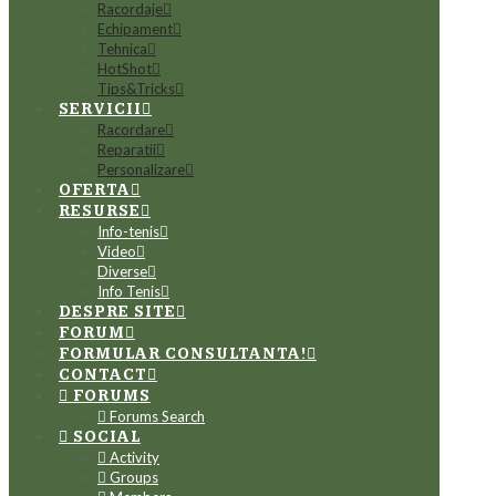
Racordaje
Echipament
Tehnica
HotShot
Tips&Tricks
SERVICII
Racordare
Reparatii
Personalizare
OFERTA
RESURSE
Info-tenis
Video
Diverse
Info Tenis
DESPRE SITE
FORUM
FORMULAR CONSULTANTA!
CONTACT
FORUMS
Forums Search
SOCIAL
Activity
Groups