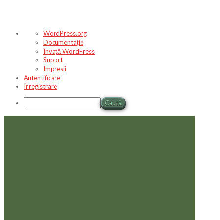
Despre
WordPress.org
WordPress
Documentație
Învață WordPress
Suport
Impresii
Autentificare
Înregistrare
Caută