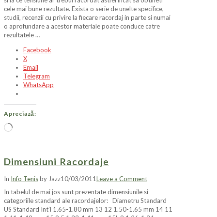
si la ce tensiune ar trebui racordat astfel incat sa obtineti
cele mai bune rezultate. Exista o serie de unelte specifice,
studii, recenzii cu privire la fiecare racordaj in parte si numai
o aprofundare a acestor materiale poate conduce catre
rezultatele …
Facebook
X
Email
Telegram
WhatsApp
Apreciază:
Încarc...
Dimensiuni Racordaje
In
Info Tenis
by Jazz
10/03/2011
Leave a Comment
In tabelul de mai jos sunt prezentate dimensiunile si
categoriile standard ale racordajelor: Diametru Standard
US Standard Int’l 1.65-1.80 mm 13 12 1.50-1.65 mm 14 11