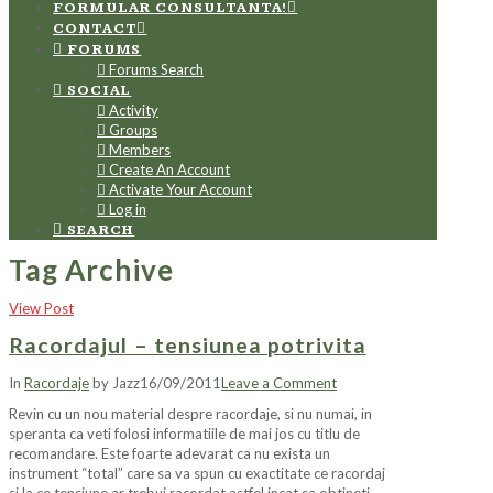
FORMULAR CONSULTANTA!
CONTACT
FORUMS
Forums Search
SOCIAL
Activity
Groups
Members
Create An Account
Activate Your Account
Log in
SEARCH
Tag Archive
View Post
Racordajul – tensiunea potrivita
In
Racordaje
by Jazz
16/09/2011
Leave a Comment
Revin cu un nou material despre racordaje, si nu numai, in
speranta ca veti folosi informatiile de mai jos cu titlu de
recomandare. Este foarte adevarat ca nu exista un
instrument “total” care sa va spun cu exactitate ce racordaj