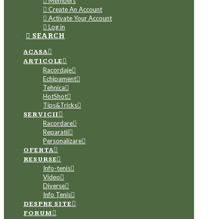
Members
Create An Account
Activate Your Account
Log in
SEARCH
ACASA
ARTICOLE
Racordaje
Echipament
Tehnica
HotShot
Tips&Tricks
SERVICII
Racordare
Reparatii
Personalizare
OFERTA
RESURSE
Info-tenis
Video
Diverse
Info Tenis
DESPRE SITE
FORUM