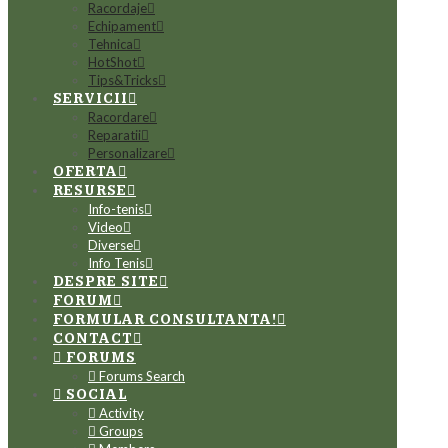
Racordaje
Echipament
Tehnica
HotShot
Tips&Tricks
SERVICII
Racordare
Reparatii
Personalizare
OFERTA
RESURSE
Info-tenis
Video
Diverse
Info Tenis
DESPRE SITE
FORUM
FORMULAR CONSULTANTA!
CONTACT
FORUMS
Forums Search
SOCIAL
Activity
Groups