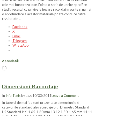
si la ce tensiune ar trebui racordat astfel incat sa obtineti
cele mai bune rezultate. Exista o serie de unelte specifice,
studii, recenzii cu privire la fiecare racordaj in parte si numai
o aprofundare a acestor materiale poate conduce catre
rezultatele …
Facebook
X
Email
Telegram
WhatsApp
Apreciază:
Încarc...
Dimensiuni Racordaje
In
Info Tenis
by Jazz
10/03/2011
Leave a Comment
In tabelul de mai jos sunt prezentate dimensiunile si
categoriile standard ale racordajelor: Diametru Standard
US Standard Int’l 1.65-1.80 mm 13 12 1.50-1.65 mm 14 11