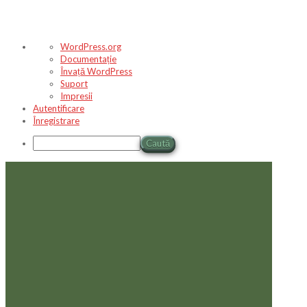
Despre
WordPress.org
WordPress
Documentație
Învață WordPress
Suport
Impresii
Autentificare
Înregistrare
Caută