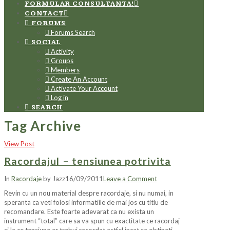
FORMULAR CONSULTANTA!
CONTACT
FORUMS
Forums Search
SOCIAL
Activity
Groups
Members
Create An Account
Activate Your Account
Log in
SEARCH
Tag Archive
View Post
Racordajul – tensiunea potrivita
In
Racordaje
by Jazz
16/09/2011
Leave a Comment
Revin cu un nou material despre racordaje, si nu numai, in
speranta ca veti folosi informatiile de mai jos cu titlu de
recomandare. Este foarte adevarat ca nu exista un
instrument “total” care sa va spun cu exactitate ce racordaj