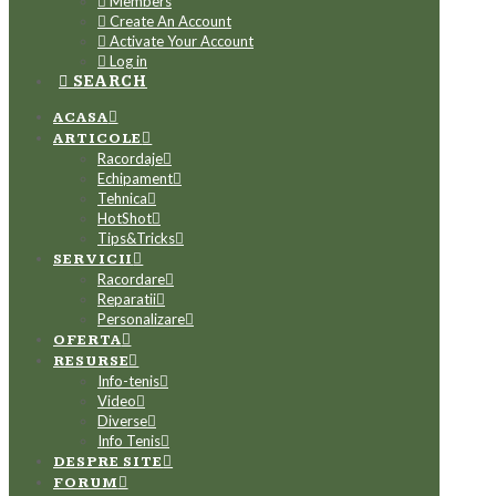
Members
Create An Account
Activate Your Account
Log in
SEARCH
ACASA
ARTICOLE
Racordaje
Echipament
Tehnica
HotShot
Tips&Tricks
SERVICII
Racordare
Reparatii
Personalizare
OFERTA
RESURSE
Info-tenis
Video
Diverse
Info Tenis
DESPRE SITE
FORUM