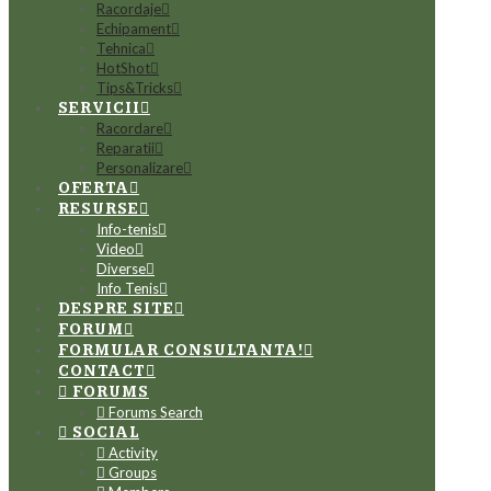
Racordaje
Echipament
Tehnica
HotShot
Tips&Tricks
SERVICII
Racordare
Reparatii
Personalizare
OFERTA
RESURSE
Info-tenis
Video
Diverse
Info Tenis
DESPRE SITE
FORUM
FORMULAR CONSULTANTA!
CONTACT
FORUMS
Forums Search
SOCIAL
Activity
Groups