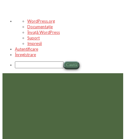
Despre
WordPress.org
WordPress
Documentație
Învață WordPress
Suport
Impresii
Autentificare
Înregistrare
Caută