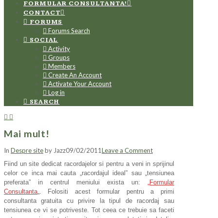
FORMULAR CONSULTANTA!
CONTACT
FORUMS
Forums Search
SOCIAL
Activity
Groups
Members
Create An Account
Activate Your Account
Log in
SEARCH
Mai mult!
In
Despre site
by Jazz
09/02/2011
Leave a Comment
Fiind un site dedicat racordajelor si pentru a veni in sprijinul
celor ce inca mai cauta „racordajul ideal” sau „tensiunea
preferata” in centrul meniului exista un:
„Formular
Consultanta
„. Folositi acest formular pentru a primi
consultanta gratuita cu privire la tipul de racordaj sau
tensiunea ce vi se potriveste. Tot ceea ce trebuie sa faceti