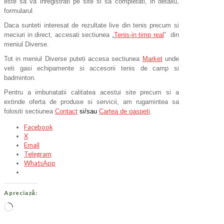
este sa va inregistrati pe site si sa completati, in detaliu,
formularul.
Daca sunteti interesat de rezultate live din tenis precum si
meciuri in direct, accesati sectiunea „
Tenis-in timp real
” din
meniul Diverse.
Tot in meniul Diverse puteti accesa sectiunea
Market
unde
veti gasi echipamente si accesorii tenis de camp si
badminton.
Pentru a imbunatatii calitatea acestui site precum si a
extinde oferta de produse si servicii, am rugamintea sa
folositi sectiunea
Contact
si/sau
Cartea de oaspeti
.
Facebook
X
Email
Telegram
WhatsApp
Apreciază:
Încarc...